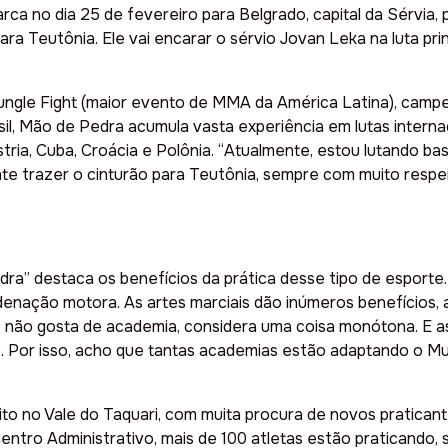
rca no dia 25 de fevereiro para Belgrado, capital da Sérvia,
ara Teutônia. Ele vai encarar o sérvio Jovan Leka na luta pr
le Fight (maior evento de MMA da América Latina), campeão
il, Mão de Pedra acumula vasta experiência em lutas internac
tria, Cuba, Croácia e Polônia. “Atualmente, estou lutando b
nte trazer o cinturão para Teutônia, sempre com muito respe
edra” destaca os benefícios da prática desse tipo de esporte.
ordenação motora. As artes marciais dão inúmeros benefícios,
zes, não gosta de academia, considera uma coisa monótona. E 
. Por isso, acho que tantas academias estão adaptando o Mu
o no Vale do Taquari, com muita procura de novos praticant
entro Administrativo, mais de 100 atletas estão praticando