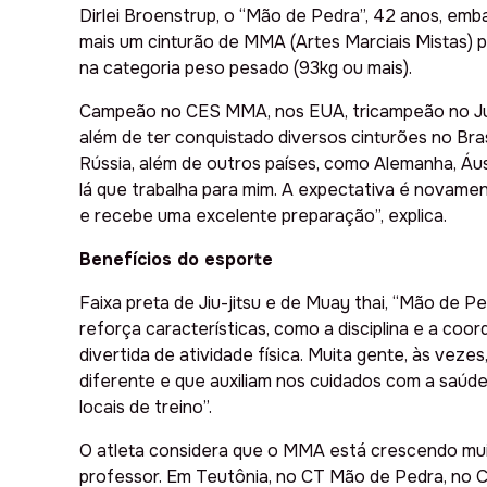
Dirlei Broenstrup, o “Mão de Pedra”, 42 anos, emba
mais um cinturão de MMA (Artes Marciais Mistas) p
na categoria peso pesado (93kg ou mais).
Campeão no CES MMA, nos EUA, tricampeão no Jung
além de ter conquistado diversos cinturões no Bras
Rússia, além de outros países, como Alemanha, Áus
lá que trabalha para mim. A expectativa é novame
e recebe uma excelente preparação”, explica.
Benefícios do esporte
Faixa preta de Jiu-jitsu e de Muay thai, “Mão de P
reforça características, como a disciplina e a co
divertida de atividade física. Muita gente, às ve
diferente e que auxiliam nos cuidados com a saúde
locais de treino”.
O atleta considera que o MMA está crescendo muit
professor. Em Teutônia, no CT Mão de Pedra, no C