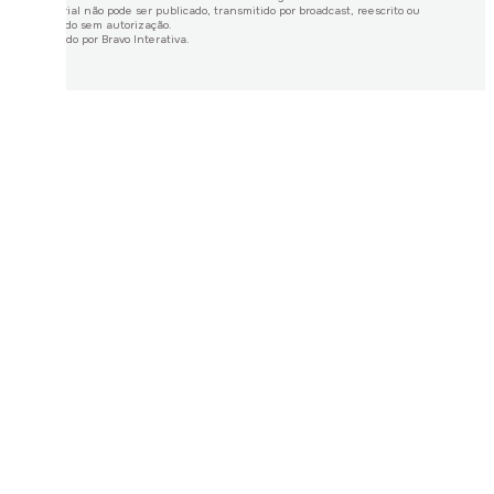
Este material não pode ser publicado, transmitido por broadcast, reescrito ou
redistribuído sem autorização.
Desenvolvido por
Bravo Interativa.