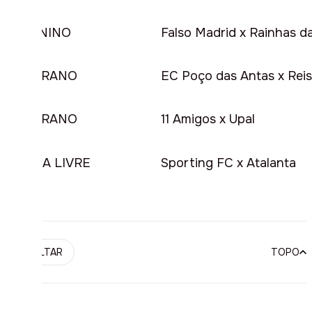
FEMININO
Falso Madrid x Rainhas d
VETERANO
EC Poço das Antas x Rei
VETERANO
11 Amigos x Upal
FORÇA LIVRE
Sporting FC x Atalanta
VOLTAR
TOPO
PUBLICIDADE