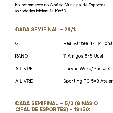
fevereiro, novamente no Ginásio Municipal de Esportes.
Todas as rodadas iniciam às 19h50.
2ª RODADA SEMIFINAL – 29/1:
SUB-16
Real Várzea 4×1 Milioná
VETERANO
11 Amigos 8×5 Upal
FORÇA LIVRE
Carvão Wilke/Parisa 4×
FORÇA LIVRE
Sporting FC 5×3 Atala
3ª RODADA SEMIFINAL – 5/2 (GINÁSIO
MUNICIPAL DE ESPORTES) – 19h50: