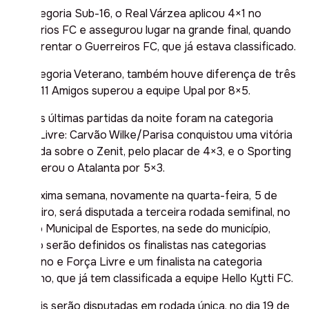
Na categoria Sub-16, o Real Várzea aplicou 4×1 no
Milionários FC e assegurou lugar na grande final, quando
vai enfrentar o Guerreiros FC, que já estava classificado.
Na categoria Veterano, também houve diferença de três
gols: o 11 Amigos superou a equipe Upal por 8×5.
As duas últimas partidas da noite foram na categoria
Força Livre: Carvão Wilke/Parisa conquistou uma vitória
apertada sobre o Zenit, pelo placar de 4×3, e o Sporting
FC superou o Atalanta por 5×3.
Na próxima semana, novamente na quarta-feira, 5 de
fevereiro, será disputada a terceira rodada semifinal, no
Ginásio Municipal de Esportes, na sede do município,
quando serão definidos os finalistas nas categorias
Veterano e Força Livre e um finalista na categoria
Feminino, que já tem classificada a equipe Hello Kytti FC.
As finais serão disputadas em rodada única, no dia 19 de