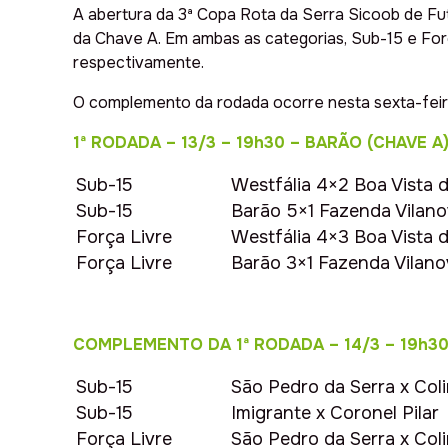
A abertura da 3ª Copa Rota da Serra Sicoob de Futs
da Chave A. Em ambas as categorias, Sub-15 e Forç
respectivamente.
O complemento da rodada ocorre nesta sexta-feira,
1ª RODADA – 13/3 – 19h30 – BARÃO (CHAVE A)
Sub-15
Westfália 4×2 Boa Vista d
Sub-15
Barão 5×1 Fazenda Vilan
Força Livre
Westfália 4×3 Boa Vista d
Força Livre
Barão 3×1 Fazenda Vilano
COMPLEMENTO DA 1ª RODADA – 14/3 – 19h30 
Sub-15
São Pedro da Serra x Col
Sub-15
Imigrante x Coronel Pilar
Força Livre
São Pedro da Serra x Col