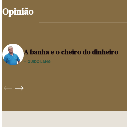
Opinião
A banha e o cheiro do dinheiro
— GUIDO LANG